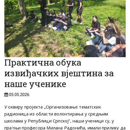
Практична обука
извиђачких вјештина за
наше ученике
05.05.2026.
У оквиру пројекта „Организовање тематских
радионица из области волонтирања у средњим
школама у Републици Српској“, наши ученици су, у
пратњи професора Милана Радонића, имали прилику да