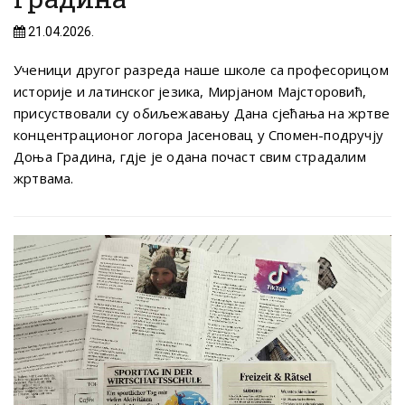
21.04.2026.
Ученици другог разреда наше школе са професорицом
историје и латинског језика, Мирјаном Мајсторовић,
присуствовали су обиљежавању Дана сјећања на жртве
концентрационог логора Јасеновац у Спомен-подручју
Доња Градина, гдје је одана почаст свим страдалим
жртвама.