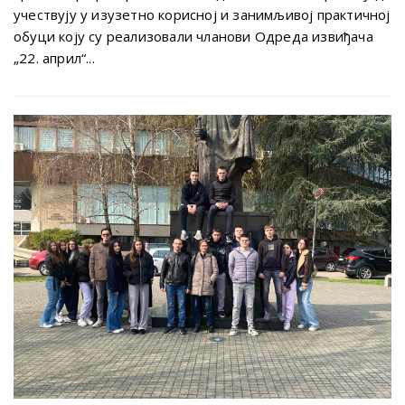
учествују у изузетно корисној и занимљивој практичној
обуци коју су реализовали чланови Одреда извиђача
„22. април“...