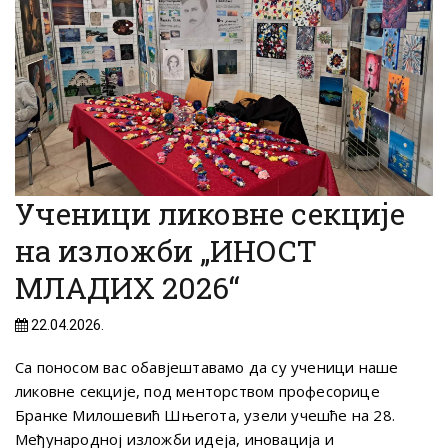
Ученици ликовне секције
на изложби „ИНОСТ
МЛАДИХ 2026“
22.04.2026.
Са поносом вас обавјештавамо да су ученици наше
ликовне секције, под менторством професорице
Бранке Милошевић Шњегота, узели учешће на 28.
Међународној изложби идеја, иновација и