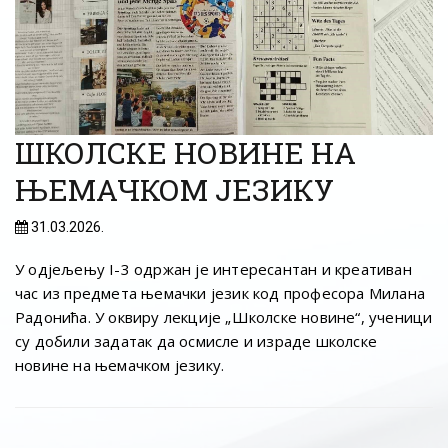
ШКОЛСКЕ НОВИНЕ НА
ЊЕМАЧКОМ ЈЕЗИКУ
31.03.2026.
У одјељењу I-3 одржан је интересантан и креативан
час из предмета њемачки језик код професора Милана
Радонића. У оквиру лекције „Школске новине“, ученици
су добили задатак да осмисле и израде школске
новине на њемачком језику.