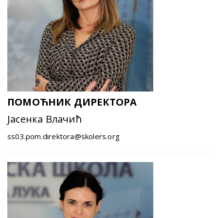
ПОМОЋНИК ДИРЕКТОРА
Јасенка Влачић
ss03.pom.direktora@skolers.org