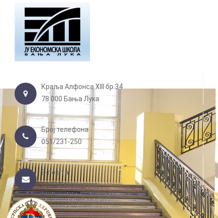
Краља Алфонса XIII бр.34
78 000 Бања Лука
Број телефона
051/231-250
Е-пошта
ss03@skolers.org