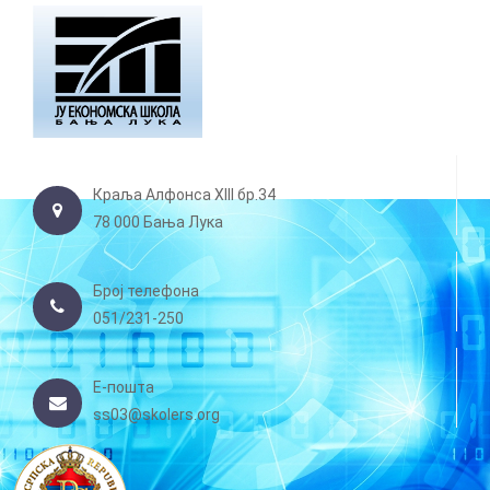
Краља Алфонса XIII бр.34
78 000 Бања Лука
Број телефона
051/231-250
Е-пошта
ss03@skolers.org