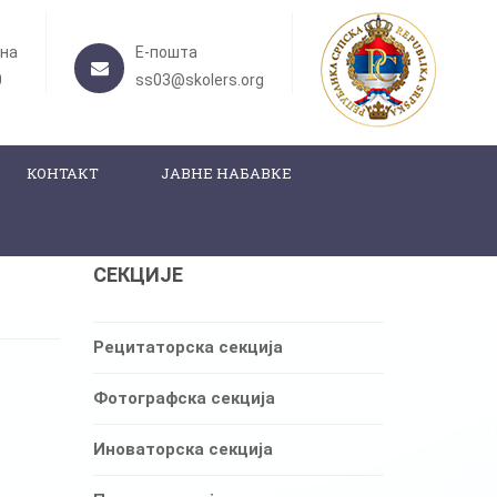
она
Е-пошта
0
ss03@skolers.org
КОНТАКТ
ЈАВНЕ НАБАВКЕ
СЕКЦИЈЕ
Рецитаторска секција
Фотографска секција
Иноваторска секција